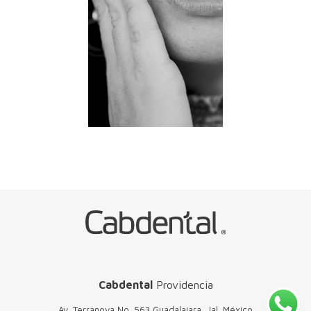
Cabdental
Providencia
Av. Terranova No. 563 Guadalajara, Jal. México