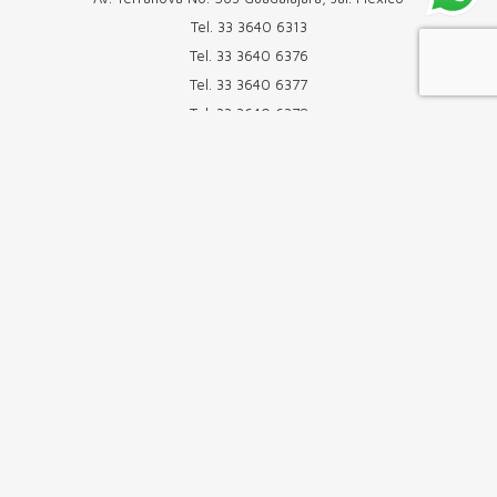
Tel.
33 3640 6313
Tel.
33 3640 6376
Tel.
33 3640 6377
Tel.
33 3640 6378
Cel.
33 22 15 1891
Enviar WhatsApp
info@cabdental.com
Cabdental
Sur
Av. Adolfo López Mateos Sur 1768,San José del Tajo, El Palomar,
Zapopan Jal. México
Tel.
33 1525 3310
Enviar WhatsApp
info@cabdental.com