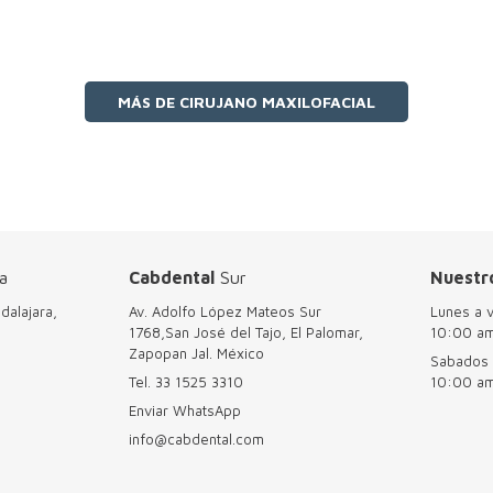
MÁS DE CIRUJANO MAXILOFACIAL
a
Cabdental
Sur
Nuestr
dalajara,
Av. Adolfo López Mateos Sur
Lunes a 
1768,San José del Tajo, El Palomar,
10:00 a
Zapopan Jal. México
Sabados
Tel.
33 1525 3310
10:00 a
Enviar WhatsApp
info@cabdental.com