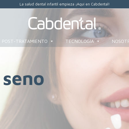
La salud dental infantil empieza ¡Aquí en Cabdental!
POST-TRATAMIENTO
TECNOLOGÍA
NOSOT
 seno