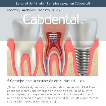
La salud dental infantil empieza ¡Aquí en Cabdental!
Monthly Archives:
agosto 2023
5 Consejos para la extracción de Muelas del Juicio
¿Te han hablado alguna vez de las temidas muelas del juicio? Esos
pequeños dientes que emergen en la parte posterior de nuestra
boca, trayendo consigo una serie de complicaciones y dolores. Si
aún no has tenido el placer (o más bien el disgusto) de experimentar
su aparición, ¡prepárate! En este […]