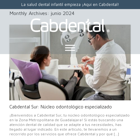
La salud dental infantil empieza ¡Aquí en Cabdental!
Monthly Archives:
junio 2024
Cabdental Sur: Núcleo odontológico especializado
¡Bienvenidos a Cabdental Sur, tu núcleo odontológico especializado
en la Zona Metropolitana de Guadalajara! Si estás buscando una
atención dental de calidad que se adapte a tus necesidades, has
llegado al lugar indicado. En este artículo, te llevaremos a un
recorrido por los servicios que ofrece Cabdental y por qué […]